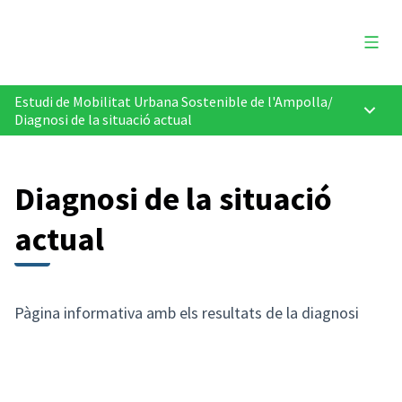
Menú 
Estudi de Mobilitat Urbana Sostenible de l'Ampolla
/
Menú p
Diagnosi de la situació actual
Diagnosi de la situació
actual
Pàgina informativa amb els resultats de la diagnosi