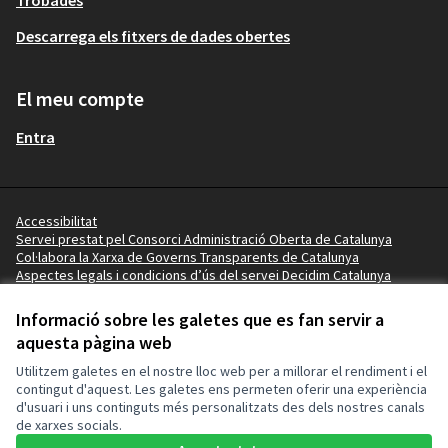
Descarrega els fitxers de dades obertes
El meu compte
Entra
Accessibilitat
Servei prestat pel Consorci Administració Oberta de Catalunya
Col·labora la Xarxa de Governs Transparents de Catalunya
Aspectes legals i condicions d’ús del servei Decidim Catalunya
Vídeo tutorials
Termes i condicions
Informació sobre les galetes que es fan servir a
Configuració de les galetes
aquesta pàgina web
Ajuntament de l'Ampolla a X
Ajuntament de l'Ampolla a Facebook
Ajuntament de l'Ampolla a Instagram
Ajuntament de l'Ampolla a YouTube
Ajuntament de l'Ampolla a GitHub
Utilitzem galetes en el nostre lloc web per a millorar el rendiment i el
(Enllaç extern)
(Enllaç extern)
(Enllaç extern)
(Enllaç extern)
(Enllaç extern)
contingut d'aquest. Les galetes ens permeten oferir una experiència
d'usuari i uns continguts més personalitzats des dels nostres canals
de xarxes socials.
Amb llicènc
(Enllaç exte