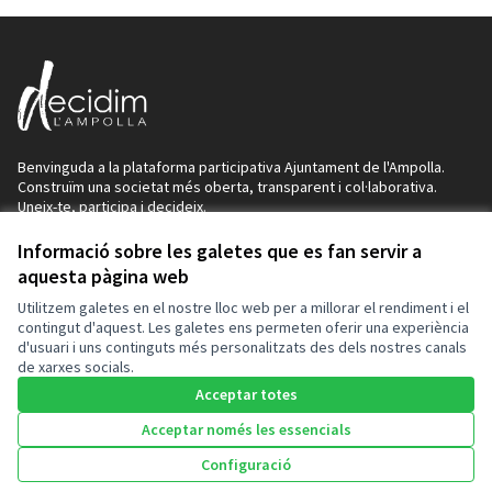
Benvinguda a la plataforma participativa Ajuntament de l'Ampolla.
Construïm una societat més oberta, transparent i col·laborativa.
Uneix-te, participa i decideix.
Decidim
Informació sobre les galetes que es fan servir a
Inici
aquesta pàgina web
Utilitzem galetes en el nostre lloc web per a millorar el rendiment i el
Processos
contingut d'aquest. Les galetes ens permeten oferir una experiència
d'usuari i uns continguts més personalitzats des dels nostres canals
Ajuda
de xarxes socials.
Acceptar totes
Recursos
Acceptar només les essencials
Activitat
Configuració
Inici
Cercar
Activitat
Entra
Enquesta Decidim