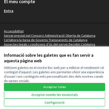
El meu compte
Entra
Accessibilitat
Servei prestat pel Consorci Administració Oberta de Catalunya
Col·labora la Xarxa de Governs Transparents de Catalunya
Aspectes legals i condicions d’ús del servei Decidim Catalunya
Vídeo tutorials
Termes i condicions
Informació sobre les galetes que es fan servir a
Configuració de les galetes
aquesta pàgina web
Ajuntament de l'Ampolla a X
Ajuntament de l'Ampolla a Facebook
Ajuntament de l'Ampolla a Instagram
Ajuntament de l'Ampolla a YouTube
Ajuntament de l'Ampolla a GitHub
Utilitzem galetes en el nostre lloc web per a millorar el rendiment i el
(Enllaç extern)
(Enllaç extern)
(Enllaç extern)
(Enllaç extern)
(Enllaç extern)
contingut d'aquest. Les galetes ens permeten oferir una experiència
d'usuari i uns continguts més personalitzats des dels nostres canals
de xarxes socials.
Amb llicènc
(Enllaç exte
Acceptar totes
(Enllaç extern)
Web creada amb
programari lliure
.
(Enllaç extern)
Acceptar només les essencials
Configuració
Inici
Cercar
Activitat
Entra
Enquesta Decidim