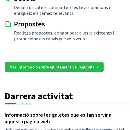
Debat i discuteix, comparteix les teves opinions i
enriqueix els temes rellevants.
Propostes
Realitza propostes, dóna suport a les ja existents i
promociona els canvis que vols veure.
Més informació sobre Ajuntament de l'Ampolla
Darrera activitat
Veure-ho tot
Informació sobre les galetes que es fan servir a
Atès que s'han possat als carrers propers
Nou comentari:
aquesta pàgina web
múltiples zones de pagament, sería bó …
Utilitzem galetes en el nostre lloc web per a millorar el rendiment i el