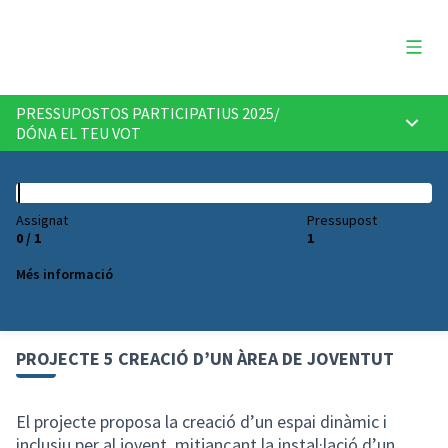
Menú 
PRESSUPOSTOS PARTICIPATIUS 2025
/
Menú p
DÓNA EL TEU VOT
Assignat
Pressupost
0 / 1
1
Més informació
PROJECTE 5 CREACIÓ D’UN ÀREA DE JOVENTUT
El projecte proposa la creació d’un espai dinàmic i
inclusiu per al jovent, mitjançant la instal·lació d’un