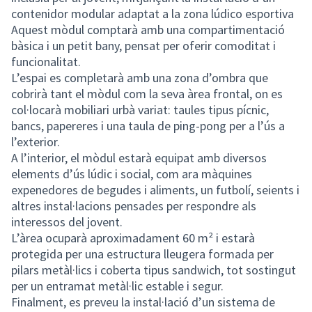
contenidor modular adaptat a la zona lúdico esportiva
Aquest mòdul comptarà amb una compartimentació
bàsica i un petit bany, pensat per oferir comoditat i
funcionalitat.
L’espai es completarà amb una zona d’ombra que
cobrirà tant el mòdul com la seva àrea frontal, on es
col·locarà mobiliari urbà variat: taules tipus pícnic,
bancs, papereres i una taula de ping-pong per a l’ús a
l’exterior.
A l’interior, el mòdul estarà equipat amb diversos
elements d’ús lúdic i social, com ara màquines
expenedores de begudes i aliments, un futbolí, seients i
altres instal·lacions pensades per respondre als
interessos del jovent.
L’àrea ocuparà aproximadament 60 m² i estarà
protegida per una estructura lleugera formada per
pilars metàl·lics i coberta tipus sandwich, tot sostingut
per un entramat metàl·lic estable i segur.
Finalment, es preveu la instal·lació d’un sistema de