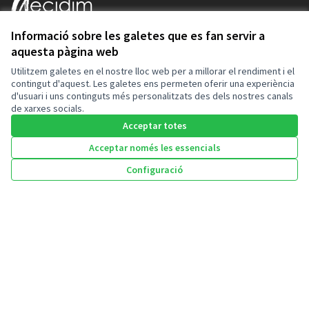
Informació sobre les galetes que es fan servir a
Benvinguda a la plataforma participativa Ajuntament de l'Ampolla.
aquesta pàgina web
Construïm una societat més oberta, transparent i col·laborativa.
Uneix-te, participa i decideix.
Utilitzem galetes en el nostre lloc web per a millorar el rendiment i el
Decidim
contingut d'aquest. Les galetes ens permeten oferir una experiència
d'usuari i uns continguts més personalitzats des dels nostres canals
de xarxes socials.
Inici
Acceptar totes
Processos
Acceptar només les essencials
Ajuda
Configuració
Inici
Cercar
Activitat
Entra
Enquesta Decidim
Recursos
Activitat
Trobades
Descarrega els fitxers de dades obertes